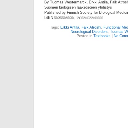
By Tuomas Westermarck, Erkki Antila, Faik Atrosh
Suomen biologisen lääketieteen yhdistys
Published by Finnish Society for Biological Medic
ISBN 9529956835, 9789529956838
Tags:
Erkki Antila
,
Faik Atroshi
,
Functional Med
Neurological Disorders
,
Tuomas W
Posted in
Textbooks
|
No Com